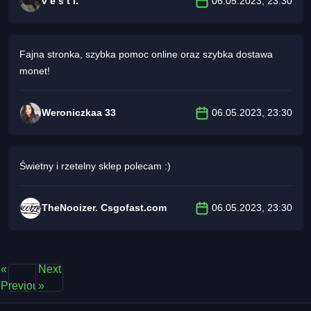
v é s t i.
06.05.2023, 23:30
Fajna stronka, szybka pomoc online oraz szybka dostawa
monet!
Weroniczkaa 33
06.05.2023, 23:30
Świetny i rzetelny sklep polecam :)
TheNooizer. Csgofast.com
06.05.2023, 23:30
«
Next
Previous
»